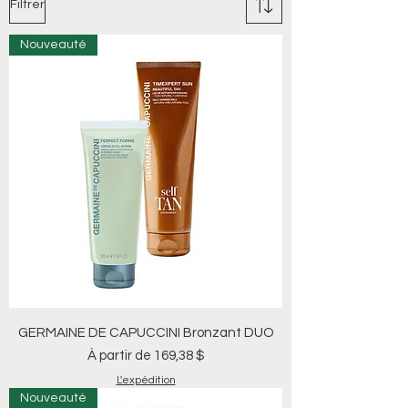
Filtrer
Nouveauté
GERMAINE DE CAPUCCINI Bronzant DUO
Prix promotionnel
À partir de
169,38 $
L'expédition
Nouveauté