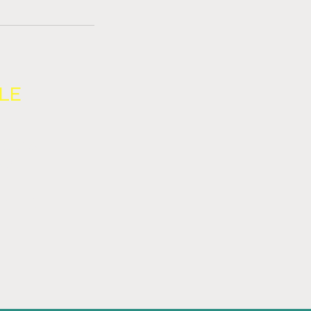
LE
TOURS
NS
IALITÉ