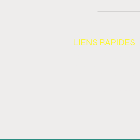
LIENS R
NOS BLITZ SPÉCIAUX
BOUTIQUE EN LIGNE
F
OIRE AUX QUESTIONS
BLOG
PROGRAMME DE FIDÉLI
NOS PARTENA