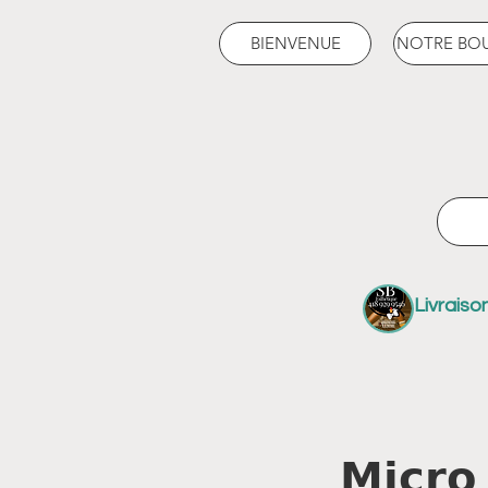
BIENVENUE
NOTRE BO
Livraiso
𝗠𝗶𝗰