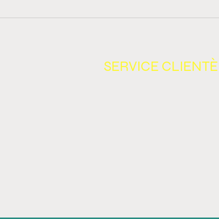
APIDES
SERVICE CLIENTÈ
CONTACT
REMBOURSEMENTS ET RE
CONDITIONS D'UTILISATIO
LIVRAISONS
TÉ
POLITIQUE DE CONFIDENT
IRES