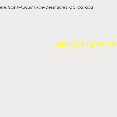
rière, Saint-Augustin-de-Desmaures, QC, Canada
APIDES
SERVICE CLIENTÈ
CONTACT
REMBOURSEMENTS ET RE
CONDITIONS D'UTILISATIO
LIVRAISONS
TÉ
POLITIQUE DE CONFIDENT
IRES