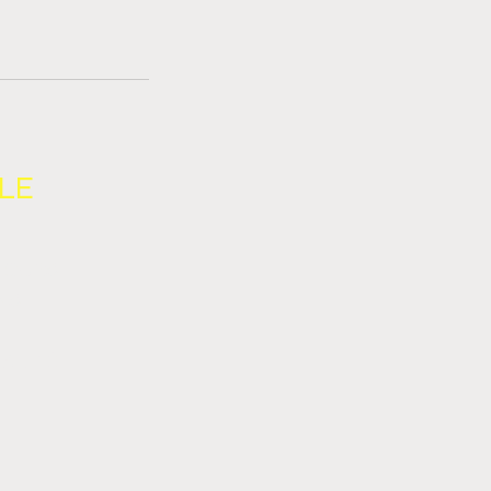
LE
TOURS
NS
IALITÉ