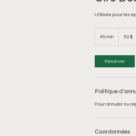
Utilisée pour les é
50 dollars
canadiens
45 min
4
50 $
5
m
i
Réserver
n
Politique d'ann
Pour annuler ou re
Coordonnées