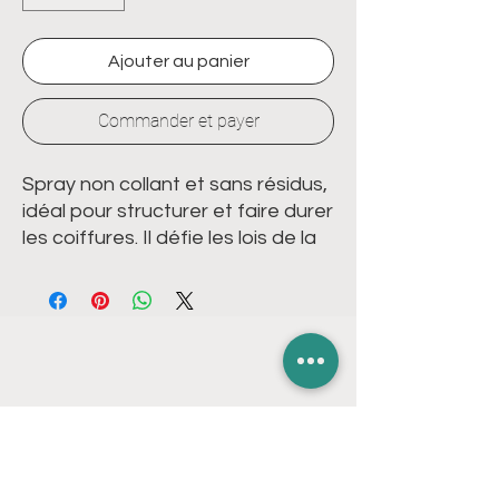
Ajouter au panier
Commander et payer
Spray non collant et sans résidus,
idéal pour structurer et faire durer
les coiffures. Il défie les lois de la
gravité et maintient les cheveux
en place tout en permettant à la
coiffure d'être retouchée.
Parfum: Base légère de bois de
cèdre et d'ambre accompagnée
LIENS RAPIDES
d'un zeste de citron vert frais.
NOS BLITZ SPÉCIAUX
Comment utiliser :
Appliquer en
BOUTIQUE EN LIGNE