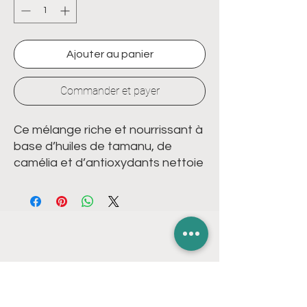
Ajouter au panier
Commander et payer
Ce mélange riche et nourrissant à
base d’huiles de tamanu, de
camélia et d’antioxydants nettoie
les cheveux et le cuir chevelu en
profondeur et hydrate pour
donner un aspect brillant. Notes
de parfum: Un juteux mélange de
clémentine et de mandarine
ponctué d’une note de
LIENS RAPIDES
gingembre pour stimuler.
240ML
NOS BLITZ SPÉCIAUX