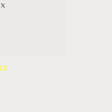
LE
TOURS
NS
IALITÉ