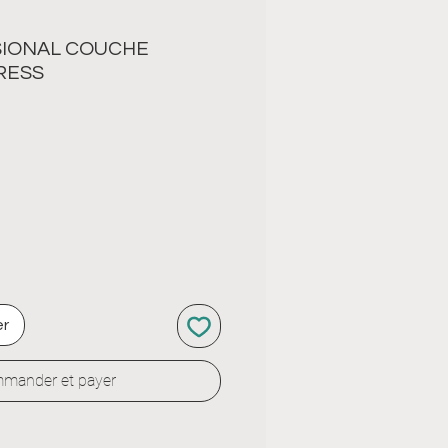
SIONAL COUCHE
RESS
er
mander et payer