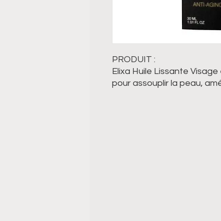
PRODUIT :
Elixa Huile Lissante Visage
pour assouplir la peau, amé
aspect plus lisse et plus do
l’apparence des rides tout 
confortable.
Sa texture fine convient à
peaux grasses, sans effet l
30 ml
CONTIENT :
SWT-7
Huile de noix de coco
Huile d’avocat