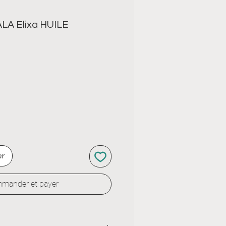
LA Elixa HUILE
er
mander et payer