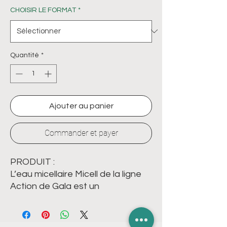
CHOISIR LE FORMAT
*
Quantité
*
Ajouter au panier
Commander et payer
PRODUIT :
L’eau micellaire Micell de la ligne
Action de Gala est un
démaquillant doux aux propriétés
apaisantes et rafraîchissantes.
Spécialement formulée à partir