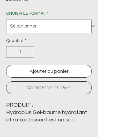
CHOISIR LE FORMAT
*
Quantité
*
Ajouter au panier
Commander et payer
PRODUIT :
Hydraplus Gel-baume hydratant
et rafraîchissant est un soin
apaisant pour le visage et le
corps. Il aide à calmer la peau et à