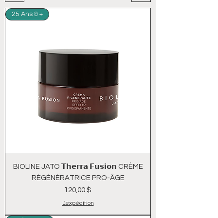
25 Ans & +
BIOLINE JATO 𝗧𝗵𝗲𝗿𝗿𝗮 𝗙𝘂𝘀𝗶𝗼𝗻 CRÈME
RÉGÉNÉRATRICE PRO-ÂGE
Prix
120,00 $
L'expédition