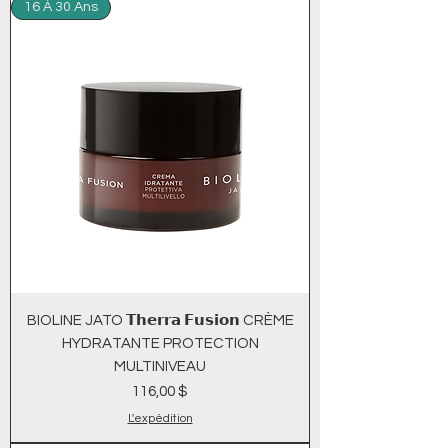
16 À 30 Ans
BIOLINE JATO 𝗧𝗵𝗲𝗿𝗿𝗮 𝗙𝘂𝘀𝗶𝗼𝗻 CRÈME
HYDRATANTE PROTECTION
MULTINIVEAU
Prix
116,00 $
L'expédition