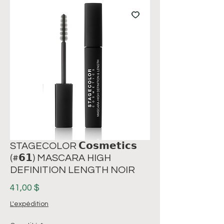
STAGECOLOR 𝗖𝗼𝘀𝗺𝗲𝘁𝗶𝗰𝘀
(#𝟲𝟭) MASCARA HIGH
DEFINITION LENGTH NOIR
Prix
41,00 $
L'expédition