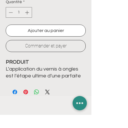
Quantité
*
Ajouter au panier
Commander et payer
PRODUIT
L’application du vernis à ongles
est l’étape ultime d’une parfaite
mise en beauté. Offrez à vos
ongles le luxe des cosmétiques
haute tolérance. Des couleurs
ultra-brillantes, un temps de
séchage ultra-rapide et une
durabilité hors pair, voilà ce qui
LIENS RAPIDES
rend uniques les vernis SNB.