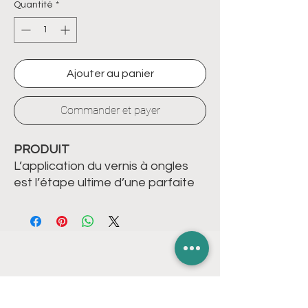
Quantité
*
Ajouter au panier
Commander et payer
PRODUIT
L’application du vernis à ongles
est l’étape ultime d’une parfaite
mise en beauté. Offrez à vos
ongles le luxe des cosmétiques
haute tolérance. Des couleurs
utra-brillantes, un temps de
séchage ultra-rapide et une
durabilité hors pair, voilà ce qui
LIENS RAPIDES
rend uniques les vernis SNB.