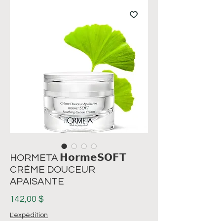
HORMETA 𝗛𝗼𝗿𝗺𝗲𝗦𝗢𝗙𝗧
CRÈME DOUCEUR
APAISANTE
Prix
142,00 $
L'expédition