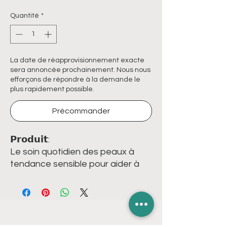
Quantité
*
La date de réapprovisionnement exacte
sera annoncée prochainement. Nous nous
efforçons de répondre à la demande le
plus rapidement possible.
Précommander
𝗣𝗿𝗼𝗱𝘂𝗶𝘁:
Le soin quotidien des peaux à
tendance sensible pour aider à
apaiser les sensations d'inconfort,
atténuer les rougeurs et unifier le
teint. Sa texture onctueuse
enveloppe la peau de douceur.
𝗙𝗼𝗿𝗺𝗮𝘁 𝟱𝟬𝗺𝗹