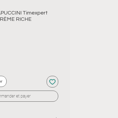
PUCCINI Timexpert
 CRÈME RICHE
er
mander et payer