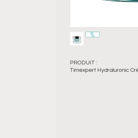
PRODUIT :
Timexpert Hydraluronic Cr
hydratante riche conçue p
et nutrition aux peaux sèc
Sa texture fraîche pénètre
paraître plus lisse, plus re
hydratée. Elle procure un c
préserver la douceur et la
50 ml
CONTIENT :