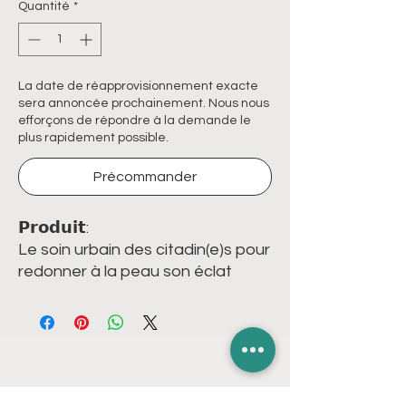
Quantité
*
La date de réapprovisionnement exacte
sera annoncée prochainement. Nous nous
efforçons de répondre à la demande le
plus rapidement possible.
Précommander
𝗣𝗿𝗼𝗱𝘂𝗶𝘁:
Le soin urbain des citadin(e)s pour
redonner à la peau son éclat
naturel. Plus frais, le teint est
moins terne, visiblement plus
lumineux. Immédiatement
hydratée, la peau est plus souple,
plus confortable. Une émulsion
mousse aérienne qui laisse la