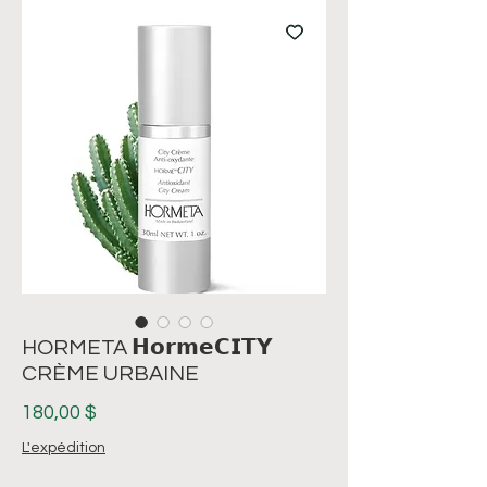
HORMETA 𝗛𝗼𝗿𝗺𝗲𝗖𝗜𝗧𝗬
CRÈME URBAINE
Prix
180,00 $
L'expédition