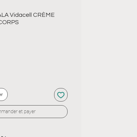
LA Vidacell CRÈME
 CORPS
er
mander et payer