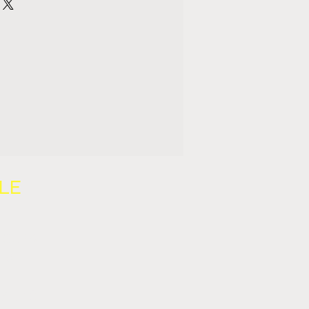
LE
TOURS
NS
IALITÉ