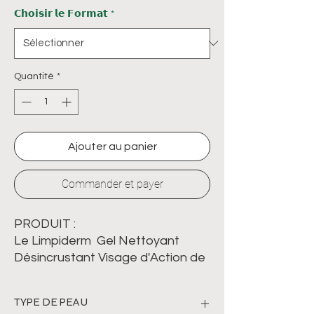
𝗖𝗵𝗼𝗶𝘀𝗶𝗿 𝗹𝗲 𝗙𝗼𝗿𝗺𝗮𝘁
*
Quantité
*
Ajouter au panier
Commander et payer
PRODUIT :
Le Limpiderm Gel Nettoyant
Désincrustant Visage d'Action de
Gala nettoie efficacement la
peau tout en éliminant l'excès de
TYPE DE PEAU
sébum et les impuretés. Sa