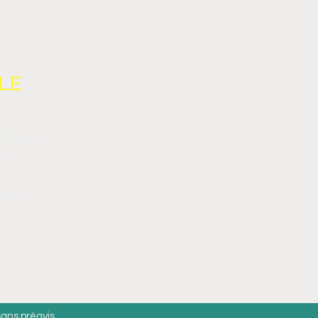
LE
TOURS
NS
IALITÉ
sans préavis