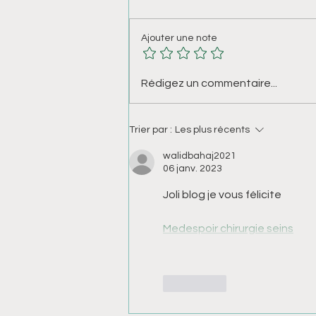
VITTOSOIN
Ajouter une note
Rédigez un commentaire...
Trier par :
Les plus récents
walidbahaj2021
06 janv. 2023
Joli blog je vous félicite
Medespoir chirurgie seins
J'aime