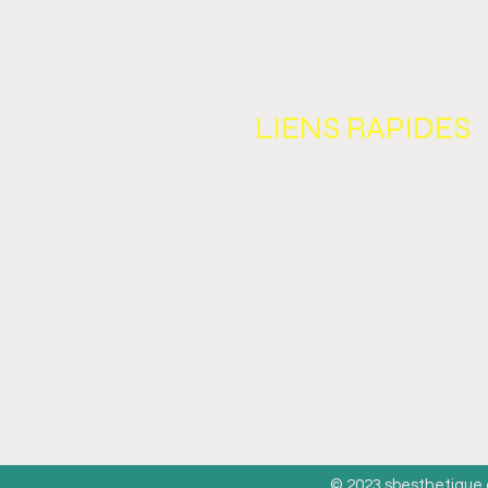
LIENS R
NOS BLITZ SPÉCIAUX
BOUTIQUE EN LIGNE
F
OIRE AUX QUESTIONS
BLOG
PROGRAMME DE FIDÉLI
NOS PARTENA
© 2023
sbesthetique