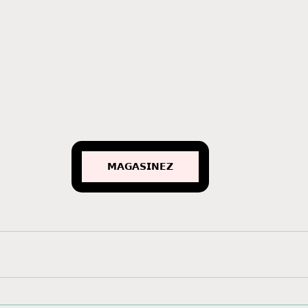
𝗠𝗔𝗚𝗔𝗦𝗜𝗡𝗘𝗭