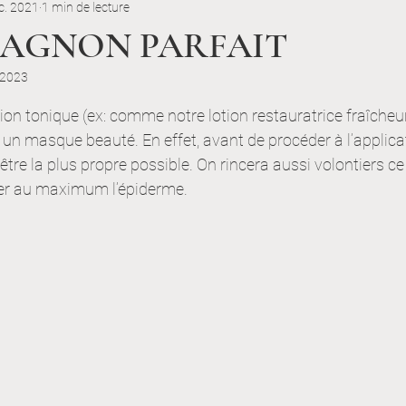
c. 2021
1 min de lecture
auté en Chiffres
Nettoyage & Entretien
PAGNON PARFAIT
n 2023
sthétique
Focus Marques & Produits
 5.
tion tonique (ex: comme notre lotion restauratrice fraîcheur
n masque beauté. En effet, avant de procéder à l’applica
tre la plus propre possible. On rincera aussi volontiers ce 
rver au maximum l’épiderme.