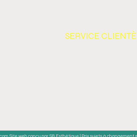
APIDES
SERVICE CLIENTÈ
CONTACT
REMBOURSEMENTS ET RE
CONDITIONS D'UTILISATIO
LIVRAISONS
TÉ
POLITIQUE DE CONFIDENT
IRES
.com
Site web conçu par SB Esthétique | Prix sujets à changement 