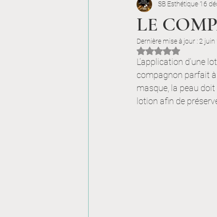
SB Esthétique
16 dé
Le Saviez-Vous ?
La Be
LE COM
Dernière mise à jour :
2 jui
Dans les Coulisses de SB E
Noté NaN étoiles sur
L’application d’une lo
compagnon parfait à u
masque, la peau doit ê
lotion afin de prése